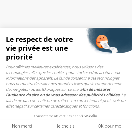
Le respect de votre
vie privée est une
priorité
Pour offrir les meilleures expériences, nous utilisons des
technologies telles que les cookies pour stocker et/ou accéder aux
informations des appareils. Le fait de consentir à ces technologies
nous permettra de traiter des données telles que le comportement
de navigation ou les ID uniques sur ce site,
afin de mesurer
l'audience du site ou de vous adresser des publicités ciblées
. Le
fait de ne pas consentir ou de retirer son consentement peut avoir un
effet négatif sur certaines caractéristiques et fonctions.
Consentements certifiés par
Non merci
Je choisis
OK pour moi